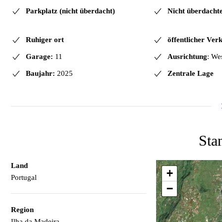
Parkplatz (nicht überdacht)
Nicht überdacht
Ruhiger ort
öffentlicher Ver
Garage:
11
Ausrichtung
: We
Baujahr:
2025
Zentrale Lage
Sta
Land
+
Portugal
−
Region
Ilha da Madeira