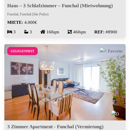
Haus – 3 Schlafzimmer – Funchal (Mietwohnung)
Funchal, Funchal (São Pedro)
MIETE:
4.000€
3
3
160qm
460qm
REF:
#8900
GELEGENHEIT
3 Zimmer Apartment - Funchal (Vermietung)