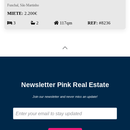
Funchal, São Martinho
MIETE:
2.200€
3
2
117qm
REF:
#8236